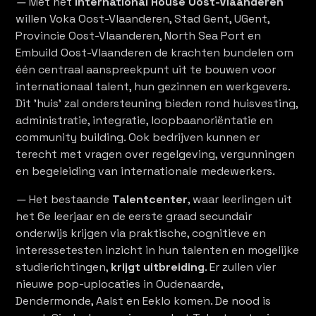
—
Met het
International House Oost-Vlaanderen
willen Voka Oost-Vlaanderen, Stad Gent, UGent,
Provincie Oost-Vlaanderen, North Sea Port en
Embuild Oost-Vlaanderen de krachten bundelen om
één centraal aanspreekpunt uit te bouwen voor
internationaal talent, hun gezinnen en werkgevers.
Dit 'huis' zal ondersteuning bieden rond huisvesting,
administratie, integratie, loopbaanoriëntatie en
community building. Ook bedrijven kunnen er
terecht met vragen over regelgeving, vergunningen
en begeleiding van internationale medewerkers.
—
Het bestaande
Talentcenter
, waar leerlingen uit
het 6e leerjaar en de eerste graad secundair
onderwijs krijgen via praktische, cognitieve en
interessetesten inzicht in hun talenten en mogelijke
studierichtingen,
krijgt uitbreiding
. Er zullen vier
nieuwe pop-uplocaties in Oudenaarde,
Dendermonde, Aalst en Eeklo komen. De nood is