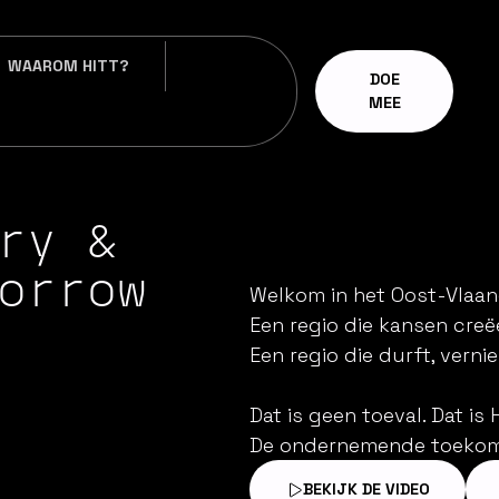
WAAROM HITT?
DOE
MEE
ry &
orrow
Welkom in het Oost-Vlaan
Een regio die kansen creëe
Een regio die durft, verni
Dat is geen toeval. Dat is 
De ondernemende toekoms
BEKIJK DE VIDEO