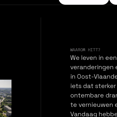
WAAROM HITT?
We
leven
in
een
veranderingen
in
Oost-Vlaand
iets
dat
sterker
ontembare
dra
te
vernieuwen
Vandaag
hebb