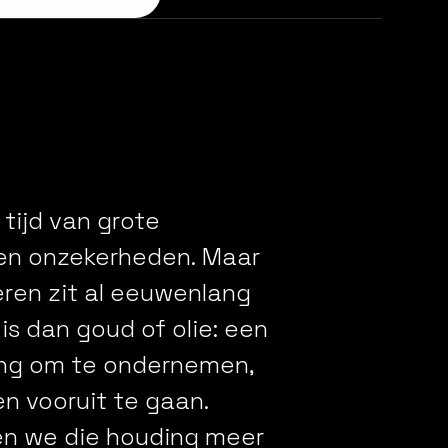
tijd
van
grote
en
onzekerheden.
Maar
eren
zit
al
eeuwenlang
is
dan
goud
of
olie:
een
ng
om
te
ondernemen,
en
vooruit
te
gaan.
en
we
die
houding
meer