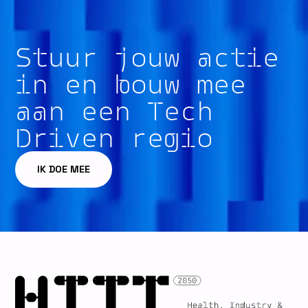
Stuur jouw actie
in en bouw mee
aan een Tech
Driven regio
IK DOE MEE